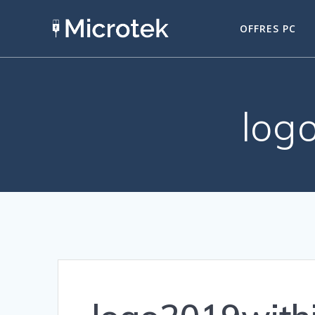
Passer
au
OFFRES PC
contenu
log