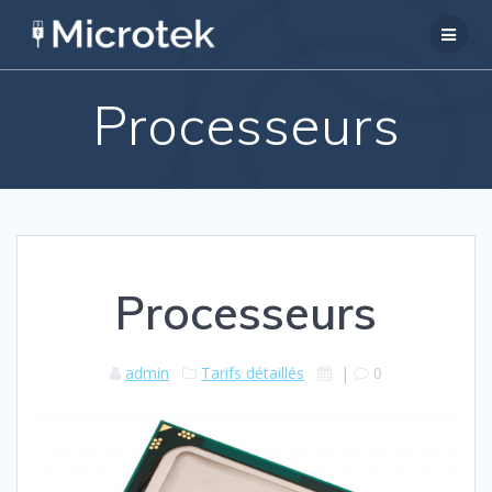
Passer
au
contenu
Processeurs
Processeurs
admin
Tarifs détaillés
|
0