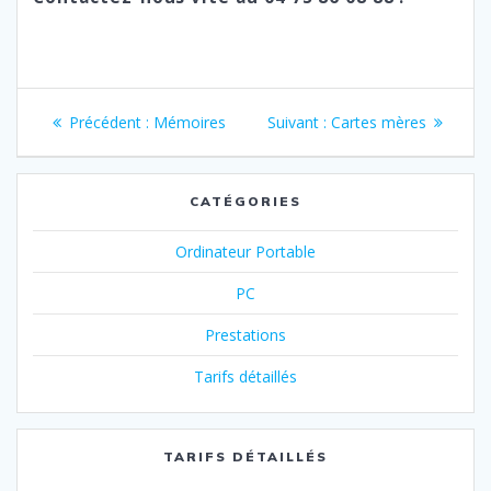
Navigation
Article
Article
Précédent :
Mémoires
Suivant :
Cartes mères
de
précédent
suivant
:
:
l’article
CATÉGORIES
Ordinateur Portable
PC
Prestations
Tarifs détaillés
TARIFS DÉTAILLÉS