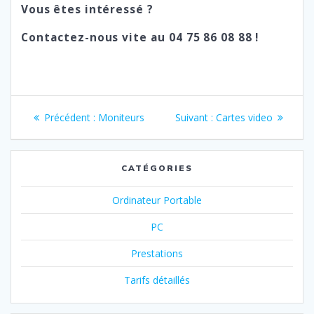
Vous êtes intéressé ?
Contactez-nous vite au 04 75 86 08 88 !
Navigation
Article
Article
Précédent :
Moniteurs
Suivant :
Cartes video
de
précédent
suivant
:
:
l’article
CATÉGORIES
Ordinateur Portable
PC
Prestations
Tarifs détaillés