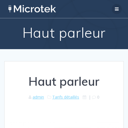
Passer
au
contenu
Haut parleur
Haut parleur
admin
Tarifs détaillés
|
0