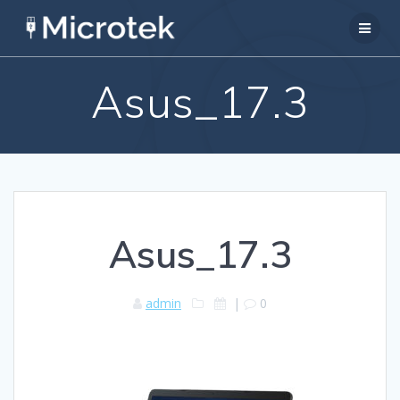
Passer
au
contenu
Asus_17.3
Asus_17.3
admin
|
0