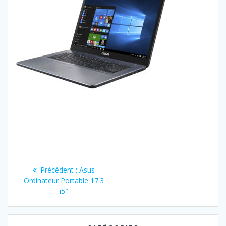
Navigation
Article
Précédent :
Asus
de
précédent
Ordinateur Portable 17.3
:
i5″
l’article